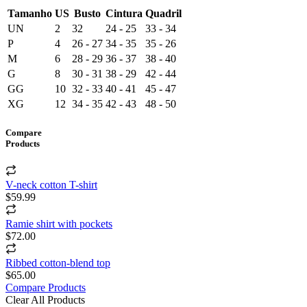
Tamanho
US
Busto
Cintura
Quadril
UN
2
32
24 - 25
33 - 34
P
4
26 - 27
34 - 35
35 - 26
M
6
28 - 29
36 - 37
38 - 40
G
8
30 - 31
38 - 29
42 - 44
GG
10
32 - 33
40 - 41
45 - 47
XG
12
34 - 35
42 - 43
48 - 50
Compare
Products
V-neck cotton T-shirt
$59.99
Ramie shirt with pockets
$72.00
Ribbed cotton-blend top
$65.00
Compare Products
Clear All Products