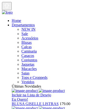
Home
Departamentos
NEW IN
Sale
Acessórios
Blusas
Calças
Camisaria
Casacos
Conjuntos
Jaquetas
Macacões
Saias
Tops e Croppeds
Vestidos
Últimas Novidades
Incluir na Lista de Desejo
Eu Quero!
BLUSA GISELLE LISTRAS
179.00