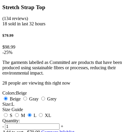
Stretch Strap Top
(134 reviews)
18 sold in last 32 hours
$79.99
$98.99
-25%
The garments labelled as Committed are products that have been
produced using sustainable fibres or processes, reducing their
environmental impact.
28
people are viewing this right now
Colors:
Beige
Beige
Gray
Grey
Size:
L
Size Guide
S
M
L
XL
Quantity:
-
+