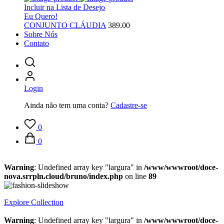
Incluir na Lista de Desejo
Eu Quero!
CONJUNTO CLÁUDIA
389.00
Sobre Nós
Contato
Login
Ainda não tem uma conta?
Cadastre-se
0
0
Warning
: Undefined array key "largura" in
/www/wwwroot/doce-
nova.srrpln.cloud/bruno/index.php
on line
89
Explore Collection
Warning
: Undefined array key "largura" in
/www/wwwroot/doce-