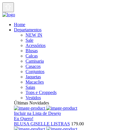
Home
Departamentos
NEW IN
Sale
Acessórios
Blusas
Calças
Camisaria
Casacos
Conjuntos
Jaquetas
Macacões
Saias
Tops e Croppeds
Vestidos
Últimas Novidades
Incluir na Lista de Desejo
Eu Quero!
BLUSA GISELLE LISTRAS
179.00