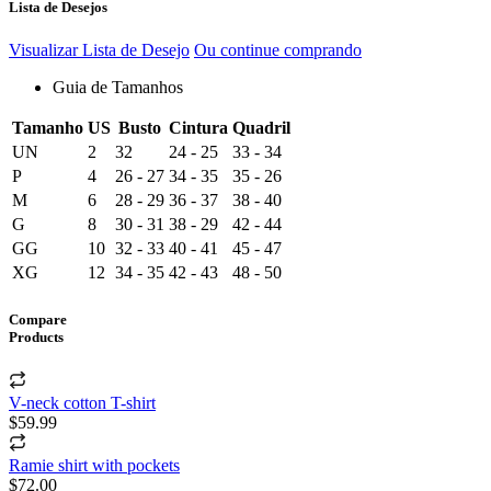
Lista de Desejos
Visualizar Lista de Desejo
Ou continue comprando
Guia de Tamanhos
Tamanho
US
Busto
Cintura
Quadril
UN
2
32
24 - 25
33 - 34
P
4
26 - 27
34 - 35
35 - 26
M
6
28 - 29
36 - 37
38 - 40
G
8
30 - 31
38 - 29
42 - 44
GG
10
32 - 33
40 - 41
45 - 47
XG
12
34 - 35
42 - 43
48 - 50
Compare
Products
V-neck cotton T-shirt
$59.99
Ramie shirt with pockets
$72.00