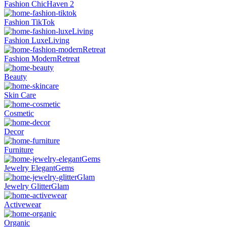
Fashion ChicHaven 2
Fashion TikTok
Fashion LuxeLiving
Fashion ModernRetreat
Beauty
Skin Care
Cosmetic
Decor
Furniture
Jewelry ElegantGems
Jewelry GlitterGlam
Activewear
Organic