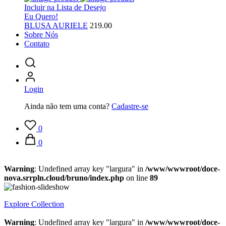
Incluir na Lista de Desejo
Eu Quero!
BLUSA AURIELE
219.00
Sobre Nós
Contato
Login
Ainda não tem uma conta?
Cadastre-se
0
0
Warning
: Undefined array key "largura" in
/www/wwwroot/doce-
nova.srrpln.cloud/bruno/index.php
on line
89
Explore Collection
Warning
: Undefined array key "largura" in
/www/wwwroot/doce-