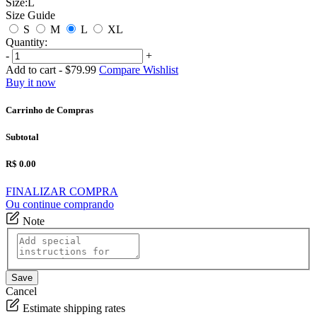
Size:
L
Size Guide
S
M
L
XL
Quantity:
-
+
Add to cart -
$79.99
Compare
Wishlist
Buy it now
Carrinho de Compras
Subtotal
R$ 0.00
FINALIZAR COMPRA
Ou continue comprando
Note
Save
Cancel
Estimate shipping rates