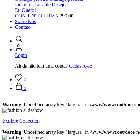
Incluir na Lista de Desejo
Eu Quero!
CONJUNTO LUIZA
299.00
Sobre Nós
Contato
Login
Ainda não tem uma conta?
Cadastre-se
0
0
Warning
: Undefined array key "largura" in
/www/wwwroot/doce-nov
Explore Collection
Warning
: Undefined array key "largura" in
/www/wwwroot/doce-nov