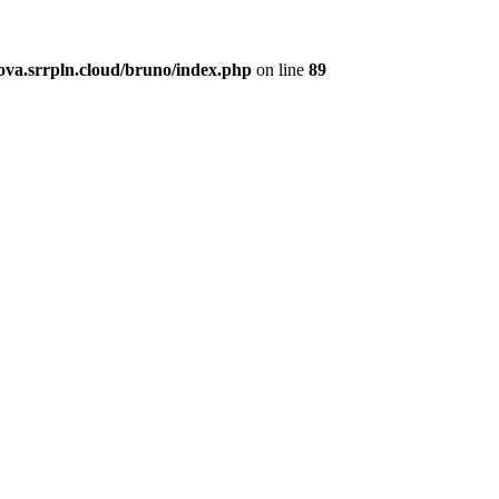
a.srrpln.cloud/bruno/index.php
on line
89