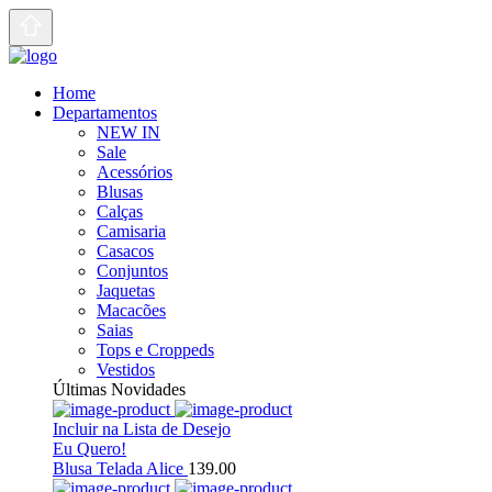
Home
Departamentos
NEW IN
Sale
Acessórios
Blusas
Calças
Camisaria
Casacos
Conjuntos
Jaquetas
Macacões
Saias
Tops e Croppeds
Vestidos
Últimas Novidades
Incluir na Lista de Desejo
Eu Quero!
Blusa Telada Alice
139.00